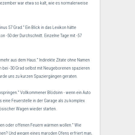
r Dezember war etwa so kalt, wie es normalerweise
nus 57 Grad." Ein Blick in das Lexikon hätte
on -50 der Durchschnitt. Einzelne Tage mit -57
t mehr aus dem Haus." Indirekte Zitate ohne Namen
uch bei -30 Grad selbst mit Neugeborenen spazieren
 wurde uns zu kurzen Spaziergängen geraten.
anspringen." Vollkommener Blödsinn - wenn ein Auto
s eine Feuerstelle in der Garage als zu komplex
anzösischer Wagen wieder starten.
fen oder offenen Feuern wärmen wollen." Wie
men? Und wegen eines maroden Ofens erfriert man,