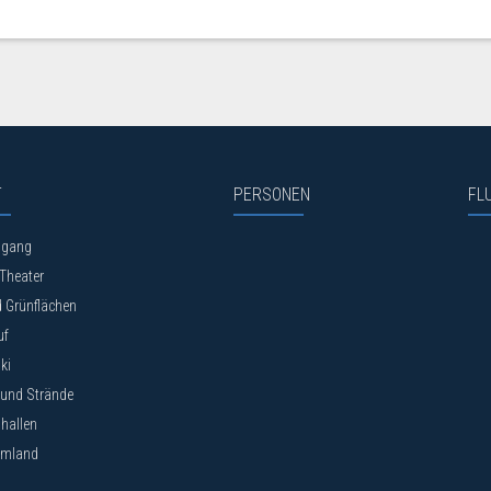
T
PERSONEN
FL
dgang
Theater
 Grünflächen
uf
ki
 und Strände
allen
Umland