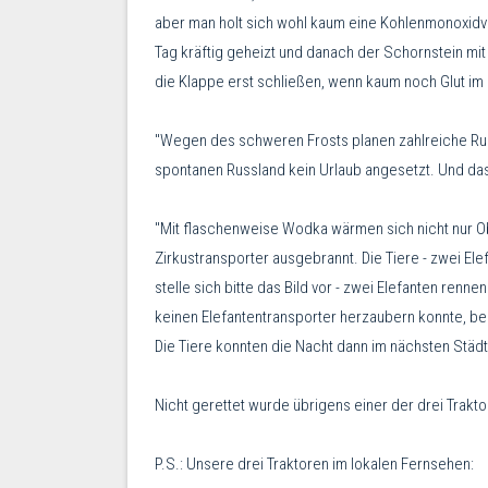
aber man holt sich wohl kaum eine Kohlenmonoxidver
Tag kräftig geheizt und danach der Schornstein mit
die Klappe erst schließen, wenn kaum noch Glut im O
"Wegen des schweren Frosts planen zahlreiche Russ
spontanen Russland kein Urlaub angesetzt. Und das
"Mit flaschenweise Wodka wärmen sich nicht nur O
Zirkustransporter ausgebrannt. Die Tiere - zwei Ele
stelle sich bitte das Bild vor - zwei Elefanten renn
keinen Elefantentransporter herzaubern konnte, beha
Die Tiere konnten die Nacht dann im nächsten Städ
Nicht gerettet wurde übrigens einer der drei Traktor
P.S.: Unsere drei Traktoren im lokalen Fernsehen: