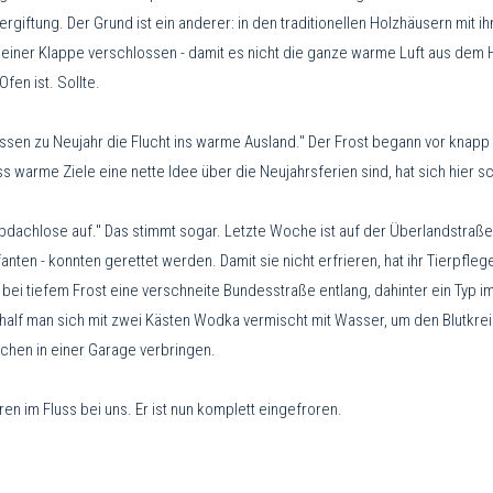
giftung. Der Grund ist ein anderer: in den traditionellen Holzhäusern mit i
 einer Klappe verschlossen - damit es nicht die ganze warme Luft aus dem 
fen ist. Sollte.
en zu Neujahr die Flucht ins warme Ausland." Der Frost begann vor knapp 
s warme Ziele eine nette Idee über die Neujahrsferien sind, hat sich hier
bdachlose auf." Das stimmt sogar. Letzte Woche ist auf der Überlandstraß
fanten - konnten gerettet werden. Damit sie nicht erfrieren, hat ihr Tierpfle
en bei tiefem Frost eine verschneite Bundesstraße entlang, dahinter ein Typ 
lf man sich mit zwei Kästen Wodka vermischt mit Wasser, um den Blutkreislau
tchen in einer Garage verbringen.
en im Fluss bei uns. Er ist nun komplett eingefroren.