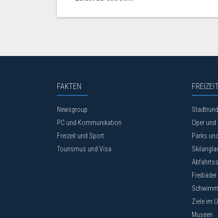
FAKTEN
FREIZEI
Newsgroup
Stadtrun
PC und Kommunikation
Oper und 
Freizeit und Sport
Parks und
Tourismus und Visa
Skilangla
Abfahrtss
Freibäder
Schwimmh
Ziele im 
Museen