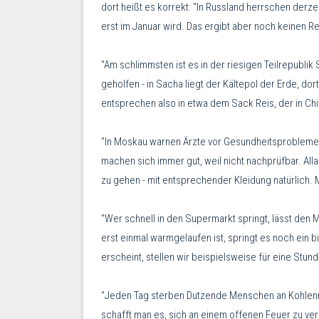
dort heißt es korrekt: "In Russland herrschen derz
erst im Januar wird. Das ergibt aber noch keinen R
"Am schlimmsten ist es in der riesigen Teilrepublik 
geholfen - in Sacha liegt der Kältepol der Erde, do
entsprechen also in etwa dem Sack Reis, der in Chi
"In Moskau warnen Ärzte vor Gesundheitsproblemen:
machen sich immer gut, weil nicht nachprüfbar. All
zu gehen - mit entsprechender Kleidung natürlich.
"Wer schnell in den Supermarkt springt, lässt den 
erst einmal warmgelaufen ist, springt es noch ein 
erscheint, stellen wir beispielsweise für eine Stun
"Jeden Tag sterben Dutzende Menschen an Kohlenm
schafft man es, sich an einem offenen Feuer zu 