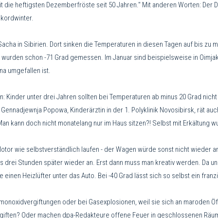
eit die heftigsten Dezemberfröste seit 50 Jahren." Mit anderen Worten: De
ekordwinter.
Sacha in Sibirien. Dort sinken die Temperaturen in diesen Tagen auf bis zu mi
rt wurden schon -71 Grad gemessen. Im Januar sind beispielsweise in Oimjak
na umgefallen ist.
 Kinder unter drei Jahren sollten bei Temperaturen ab minus 20 Grad nich
a Gennadjewnja Popowa, Kinderärztin in der 1. Polyklinik Novosibirsk, rät a
 Man kann doch nicht monatelang nur im Haus sitzen?! Selbst mit Erkältung
Motor wie selbstverständlich laufen - der Wagen würde sonst nicht wieder 
bis drei Stunden später wieder an. Erst dann muss man kreativ werden. Da un
de einen Heizlüfter unter das Auto. Bei -40 Grad lässt sich so selbst ein fr
onoxidvergiftungen oder bei Gasexplosionen, weil sie sich an maroden Ö
vergiften? Oder machen dpa-Redakteure offene Feuer in geschlossenen Räu