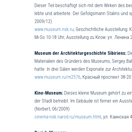
Dieser Teil beschäftigt sich mit dem Wirken des b
lebte und arbeitete. Der Gefolgsmann Stalins und 
2009/12)
www.museum.nsk.ru
; Geschichtliche Ausstellung:
Mi-So 10-18 Uhr; Ausstellung zu Kirow: ул. Ленина 2
Museum der Architekturgeschichte Sibiriens:
Di
Materialien des Gründers des Museums, Sergey Bala
hatte. In drei Sälen werden Exponate zur Architektu
www.museum.ru/m2576
, Красный проспект 38-201
Kino-Museum:
Dieses kleine Museum gehört zu ein
der Stadt betreibt. Im Gebäude ist ferner ein Auss
(Norbert, 06/2009)
cinema-nsk.narod.ru/museum.html
, ул. Каинская 4