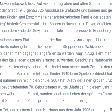
wo­ni­ko­la­jewsk hieß. Auf vielen Fotografien und alten Stadtplänen ka
netz der Stadt 1917 genau 726 Anschlüsse umfasste und können uns ged
das Kinder- und Esszimmer einer aristokratischen Familie der späten 
eg“ hinter­ließen ebenfalls ihre Spuren in Novosi­birsk. Davon erzähle
nach dem Ende der Sowjetunion erfährt der interessierte Besucher je
choss eines Plattenbaus auf der Вокзальная магистрал 11 (hinter 
ebiets näher gebracht. Die Tierwelt der Steppen- und Waldzone kan
rn, denen man begegnet, angefallen zu werden. Aug' in Aug' sieht m
eln des Igels laden dazu ein, ertastet zu werden. Geschützte Naturden
ielen Karten eingezeichnet. Hier findet man sicher auch Ziele für de
ig erhaltenes Mammutskelett, das Kinder 1940 beim Spielen entdeckt 
nd nahmen ihn mit in die Schule. 2007 hat „Mathilde“ einen großen B
 bevorstehenden 70. Geburtstages wurde „Mathilde“ in diesem Jahr rest
ben während der Eiszeit, sondern auch das Leben der späteren Forsc
mit Schaufel und Pinsel prähistorische Knochen freilegen.
 Teil, der in einem kleinen Holzhaus aus dem Jahr 1905 auf der ул. Л