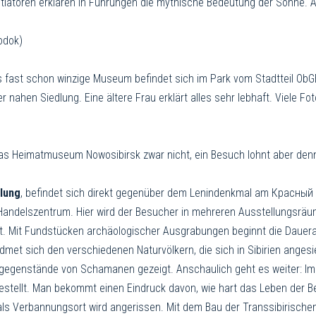
itiatoren erklären in Führungen die mythische Bedeutung der Sonne. Al
odok)
 fast schon winzige Museum befindet sich im Park vom Stadtteil ObGE
ahen Siedlung. Eine ältere Frau erklärt alles sehr lebhaft. Viele Fot
das Heimatmuseum Nowosibirsk zwar nicht, ein Besuch lohnt aber denn
llung
, befindet sich direkt gegenüber dem Lenindenkmal am Красны
Handelszentrum. Hier wird der Besucher in mehreren Aus­stel­lungs­räu
t. Mit Fundstücken archäologischer Ausgrabungen beginnt die Dauer­au
idmet sich den verschiedenen Naturvölkern, die sich in Sibirien ange
egenstände von Scha­ma­nen gezeigt. Anschaulich geht es weiter: Im A
­stellt. Man bekommt einen Eindruck davon, wie hart das Leben der 
als Verbannungsort wird angerissen. Mit dem Bau der Transsibirische