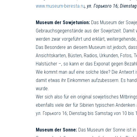
www.museum-beresta.ru
, ул. Горького 16; Diensta
Museum der Sowjetunion:
Das Museum der Sowjetu
Gebrauchsgegenstände aus der Sowjetzeit. Damit wir
werden zwar vorgeführt und erklärt, weitergehende,
Das Besondere an diesem Museum ist jedoch, dass
Ansichtskarten, Büsten, Radios, Urkunden, Fotos, T
Halstücher –, so kann er das Exponat gegen Bezah
Wie kommt man auf eine solche Idee? Die Antwort i
damit etwas ihr Einkommen aufzubessern. Es handel
wurde.
Wer sich also für ein original sowjetisches Mitbr
ebenfalls viele der für Sibirien typischen Andenke
ул. Горького 16; Dienstag bis Samstag von 10 bis 
Museum der Sonne:
Das Museum der Sonne ist in