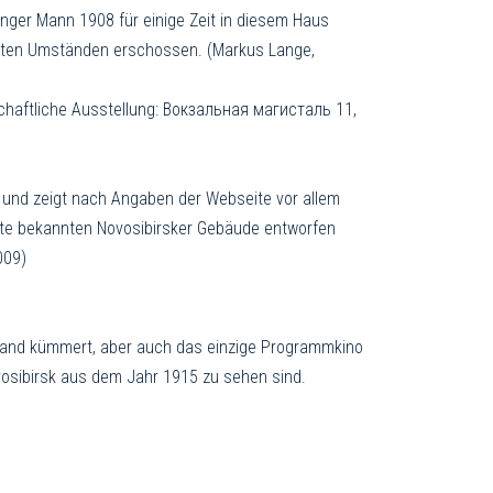
junger Mann 1908 für einige Zeit in diesem Haus
ärten Umständen er­schossen. (Markus Lange,
schaftliche Ausstellung: Вокзальная магисталь 11,
 und zeigt nach Angaben der Webseite vor allem
eute bekannten Novosibirsker Gebäude entworfen
2009)
 Land kümmert, aber auch das einzige Programmkino
ovosibirsk aus dem Jahr 1915 zu sehen sind.