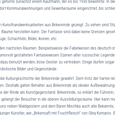
Es gehörte zunächst einem Kaufmann, der es bis 1930 bewohnte. In de
ort Kommunalwohnungen und Gewerberäume eingerichtet, bis schlie
n Kunsthandwerksarbeiten aus Birkenrinde gezeigt. Zu sehen sind Stüc
r Bäume herstellen kann. Der Fantasie sind dabei keine Grenzen gese
ge, Schachteln, Bilder, Ikonen, etc.
 den nächsten Räumen. Beispielsweise die Fabelwesen des deutsch-s
morvoll gestalteten Fantasiewesen Szenen alter russischer Legenden
d dazu benutzt werden, böse Geister zu vertreiben. Einige dürfen soga
rdistische Bilder und Gegenstände.
 die Kulturgeschichte der Birkenrinde gewährt. Dem trotz der harten k
en. Deshalb galten Behälter aus Birkenrinde als idealer Aufbewahrungs
 der Rinde als Kunstgegenstand. Birkenrinde, so erklärt die Führerin
e gelangt der Besucher in die oberen Ausstellungsräume. Hier kann ma
uns neben Waldgeistern und dem Bären Mischka auch alte Bekannte, w
junger Künstler, wie „Birkensaft mit Fruchtfleisch“ von Oleg Komarov.