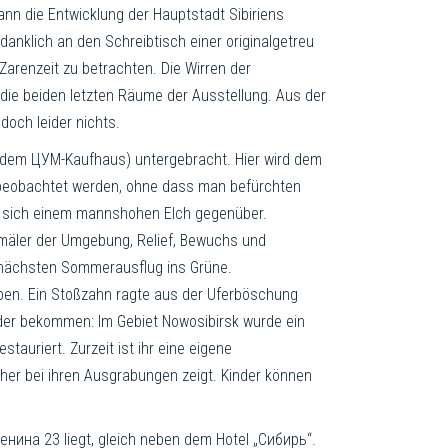
nn die Ent­wick­lung der Hauptstadt Sibiriens
anklich an den Schreibtisch einer originalgetreu
Zarenzeit zu betrachten. Die Wirren der
n die beiden letzten Räume der Ausstellung. Aus der
doch leider nichts.
dem ЦУМ-Kaufhaus) unter­gebracht. Hier wird dem
n beobachtet werden, ohne dass man befürchten
an sich einem mannshohen Elch gegenüber.
kmäler der Um­gebung, Relief, Bewuchs und
n nächsten Sommerausflug ins Grüne.
haben. Ein Stoßzahn ragte aus der Uferböschung
ruder bekommen: Im Gebiet Nowosibirsk wurde ein
auriert. Zurzeit ist ihr eine eigene
her bei ihren Ausgrabungen zeigt. Kinder können
енина 23 liegt, gleich neben dem Hotel „Сибирь“.