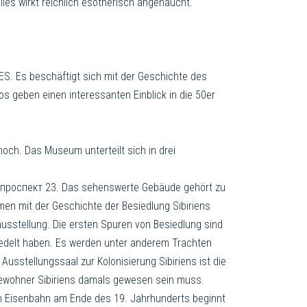
les wirkt reichlich esotherisch angehaucht.
S. Es beschäftigt sich mit der Geschichte des
os geben einen interessanten Einblick in die 50er
och. Das Museum unterteilt sich in drei
й проспект 23. Das sehenswerte Gebäude gehört zu
men mit der Geschichte der Be­siedlung Sibiriens
s­stellung. Die ersten Spuren von Besiedlung sind
siedelt haben. Es werden unter anderem Trachten
usstellungssaal zur Kolonisierung Sibiriens ist die
Bewohner Sibiriens damals gewesen sein muss.
n Eisenbahn am Ende des 19. Jahrhun­derts beginnt