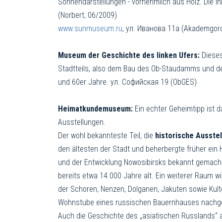
Sonnendarstellungen - vornehmlich aus Holz. Die In
(Norbert, 06/2009)
www.sunmuseum.ru
, ул. Иванова 11а (Akademgor
Museum der Geschichte des linken Ufers:
Dieses
Stadtteils, also dem Bau des Ob-Staudamms und der n
und 60er Jahre. ул. Софийская 19 (ObGES)
Heimatkundemuseum:
Ein echter Geheimtipp ist 
Ausstellungen.
Der wohl bekannteste Teil, die
historische Ausste
den ältesten der Stadt und beherbergte früher ein 
und der Ent­wicklung Nowosibirsks bekannt ge­mach
bereits etwa 14.000 Jahre alt. Ein weiterer Raum w
der Schoren, Nenzen, Dolganen, Jakuten sowie Kultg
Wohnstube eines rus­sischen Bauernhauses nach­ge
Auch die Geschichte des „asiatischen Russlands“ 