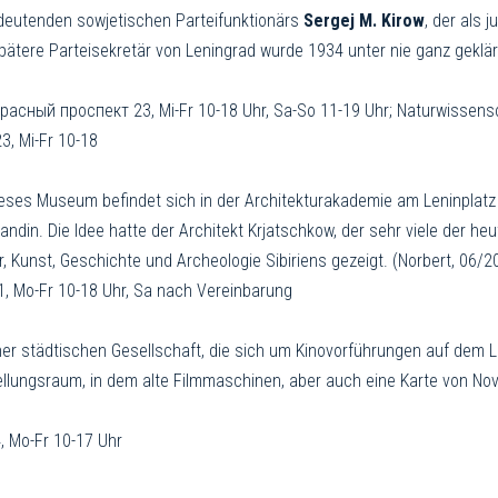
edeutenden sow­jetischen Parteifunktionärs
Sergej M. Kirow
, der als 
spätere Parteisekretär von Leningrad wurde 1934 unter nie ganz gekl
 Красный проспект 23, Mi-Fr 10-18 Uhr, Sa-So 11-19 Uhr; Naturwissen
3, Mi-Fr 10-18
eses Museum befindet sich in der Architekturakademie am Leninplatz
ndin. Die Idee hatte der Architekt Krjatschkow, der sehr viele der h
r, Kunst, Geschichte und Archeologie Sibiriens gezeigt. (Norbert, 06/
, Mo-Fr 10-18 Uhr, Sa nach Vereinbarung
er städtischen Gesellschaft, die sich um Kinovorführungen auf dem
tellungsraum, in dem alte Filmmaschinen, aber auch eine Karte von N
, Mo-Fr 10-17 Uhr