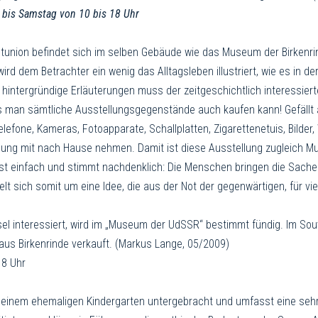
g bis Samstag von 10 bis 18 Uhr
nion befindet sich im selben Gebäude wie das Museum der Birkenri
d dem Betrachter ein wenig das Alltagsleben illustriert, wie es in d
 hintergründige Erläuterungen muss der zeitgeschichtlich interessier
 man sämtliche Ausstellungsgegenstände auch kaufen kann! Gefällt 
elefone, Kameras, Fotoapparate, Schallplatten, Zigarettenetuis, Bild
lung mit nach Hause nehmen. Damit ist diese Ausstellung zugleich M
st einfach und stimmt nachdenklich: Die Menschen bringen die Sachen 
t sich somit um eine Idee, die aus der Not der gegenwärtigen, für vi
ingsel interessiert, wird im „Museum der UdSSR“ bestimmt fündig. Im 
n aus Birkenrinde verkauft. (Markus Lange, 05/2009)
18 Uhr
 einem ehemaligen Kindergarten untergebracht und umfasst eine se