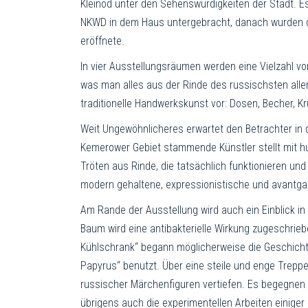
Kleinod unter den Sehenswürdigkeiten der Stadt. 
NKWD in dem Haus untergebracht, danach wurden d
eröffnete.
In vier Ausstellungsräumen werden eine Vielzahl vo
was man alles aus der Rinde des russischsten alle
traditionelle Handwerkskunst vor: Dosen, Becher, Krü
Weit Ungewöhnlicheres erwartet den Betrachter in
Kemerower Gebiet stammende Künstler stellt mit hu
Tröten aus Rinde, die tatsächlich funktionieren un
modern gehaltene, expressionistische und avantga
Am Rande der Ausstellung wird auch ein Einblick in
Baum wird eine antibakterielle Wirkung zugeschrieb
Kühlschrank“ begann möglicherweise die Geschichte
Papyrus“ benutzt. Über eine steile und enge Trepp
russischer Märchenfiguren vertiefen. Es begegnen 
übrigens auch die experimentellen Arbeiten einiger 