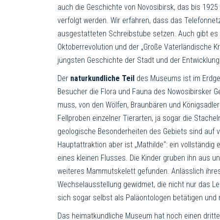
auch die Geschichte von Novosibirsk, das bis 1925 No
verfolgt werden. Wir erfahren, dass das Tele­fon­
ausgestatteten Schreib­stube setzen. Auch gibt es 
Oktoberrevolution und der „Große Vaterländische Kri
jüngsten Geschichte der Stadt und der Entwicklung 
Der
naturkundliche Teil
des Museums ist im Erdges
Besucher die Flora und Fauna des Nowosibirsker G
muss, von den Wölfen, Braunbären und Königs­adle
Fellproben einzelner Tierarten, ja sogar die Stach
geologische Besonderheiten des Gebiets sind auf v
Hauptattraktion aber ist „Mathilde“: ein vollständ
eines kleinen Flusses. Die Kinder gruben ihn aus u
weiteres Mammutskelett gefunden. Anläss­lich ihres
Wechselausstellung gewidmet, die nicht nur das Le
sich sogar selbst als Paläontologen betätigen und 
Das heimatkundliche Museum hat noch einen dritten