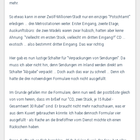
mehr.
So etwas kann in einer Zwölf-Millionen-Stadt nur ein einziges "Potschtamt"
erledigen ... drei Metrostationen weiter. Erster Eingang, zweite Etage,
Auskunftsbüro: die zwei Mädels waren zwar hübsch, hatten aber keine
Ahnung: "Vielleicht im ersten Stock, vielleicht im dritten Eingang?" CD ...
exotisch ... also bestimmt dritter Eingang. Das war richtig.
Hier gab es nun lustige Schalter für "Verpackungen von Sendungen". Da
muss ich aber nicht hin, denn Sendungen im Inland werden direkt am
Schalter "Abgabe" verpackt ... Doch auch das war zu schnell ... Denn ich
hatte die drei notwendigen Formulare noch nicht ausgefüllt.
Im Grunde gefallen mir die Formulare, denn nun weiß der postbßote gleich
von vorn herein, dass im brßief nur "CD, zwei Stück, je 15 Rubel -
Gesamtwert 30 Rubel" sind. Er braucht nicht mehr nachschauen, was er
aus dem Kuvert gebrauchen könnte. Ich habe dennoch Formular vier
ausgefüllt - als Rache an die Brieföffner vom Dienst möchte ich einen
Rückschein haben.