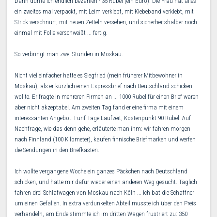
Dann durfte ich endlich bezahlen - 35 Rubel (ein Euro). Die Frau hat alles
ein zweites mal verpackt, mit Leim verklebt, mit Klebeband verklebt, mit
Strick verschnürt, mit neuen Zetteln versehen, und sicherheitshalber noch
einmal mit Folie verschweißt ... fertig.
So verbringt man zwei Stunden in Moskau.
Nicht viel einfacher hatte es Siegfried (mein früherer Mitbewohner in
Moskau), als er kürzlich einen Expressbrief nach Deutschland schicken
wollte. Er fragte in mehreren Firmen an ... 1000 Rubel für einen Brief waren
aber nicht akzeptabel. Am zweiten Tag fand er eine firma mit einem
interessanten Angebot: Fünf Tage Laufzeit, Kostenpunkt 90 Rubel. Auf
Nachfrage, wie das denn gehe, erläuterte man ihm: wir fahren morgen
nach Finnland (100 Kilometer), kaufen finnische Briefmarken und werfen
die Sendungen in den Briefkasten.
Ich wollte vergangene Woche ein ganzes Päckchen nach Deutschland
schicken, und hatte mir dafür wieder einen anderen Weg gesucht. Täglich
fahren drei Schlafwagen von Moskau nach Köln ... Ich bat die Schaffner
um einen Gefallen. In extra verdunkelten Abteil musste ich über den Preis
verhandeln, am Ende stimmte ich im dritten Wagen frustriert zu: 350