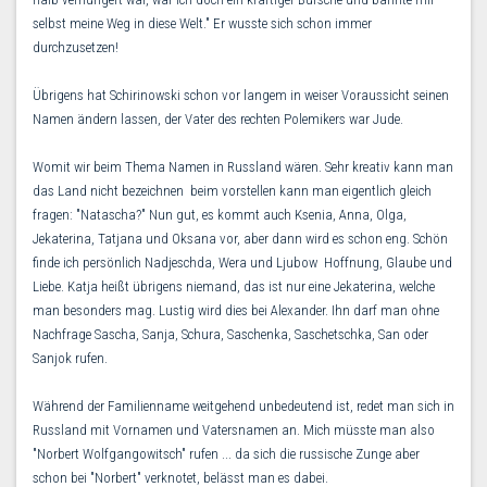
selbst meine Weg in diese Welt." Er wusste sich schon immer
durchzusetzen!
Übrigens hat Schirinowski schon vor langem in weiser Voraussicht seinen
Namen ändern lassen, der Vater des rechten Polemikers war Jude.
Womit wir beim Thema Namen in Russland wären. Sehr kreativ kann man
das Land nicht bezeichnen  beim vorstellen kann man eigentlich gleich
fragen: "Natascha?" Nun gut, es kommt auch Ksenia, Anna, Olga,
Jekaterina, Tatjana und Oksana vor, aber dann wird es schon eng. Schön
finde ich persönlich Nadjeschda, Wera und Ljubow  Hoffnung, Glaube und
Liebe. Katja heißt übrigens niemand, das ist nur eine Jekaterina, welche
man besonders mag. Lustig wird dies bei Alexander. Ihn darf man ohne
Nachfrage Sascha, Sanja, Schura, Saschenka, Saschetschka, San oder
Sanjok rufen.
Während der Familienname weitgehend unbedeutend ist, redet man sich in
Russland mit Vornamen und Vatersnamen an. Mich müsste man also
"Norbert Wolfgangowitsch" rufen ... da sich die russische Zunge aber
schon bei "Norbert" verknotet, belässt man es dabei.