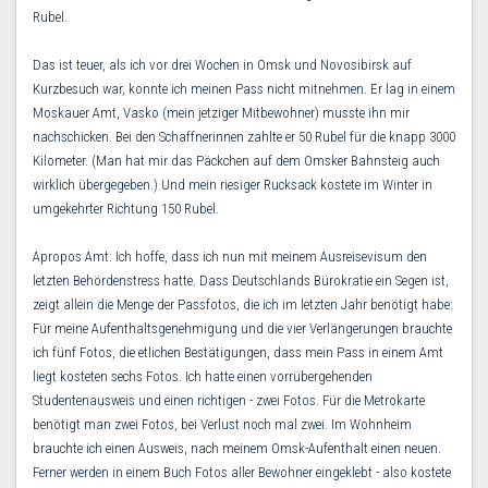
Rubel.
Das ist teuer, als ich vor drei Wochen in Omsk und Novosibirsk auf
Kurzbesuch war, konnte ich meinen Pass nicht mitnehmen. Er lag in einem
Moskauer Amt, Vasko (mein jetziger Mitbewohner) musste ihn mir
nachschicken. Bei den Schaffnerinnen zahlte er 50 Rubel für die knapp 3000
Kilometer. (Man hat mir das Päckchen auf dem Omsker Bahnsteig auch
wirklich übergegeben.) Und mein riesiger Rucksack kostete im Winter in
umgekehrter Richtung 150 Rubel.
Apropos Amt: Ich hoffe, dass ich nun mit meinem Ausreisevisum den
letzten Behördenstress hatte. Dass Deutschlands Bürokratie ein Segen ist,
zeigt allein die Menge der Passfotos, die ich im letzten Jahr benötigt habe:
Für meine Aufenthaltsgenehmigung und die vier Verlängerungen brauchte
ich fünf Fotos, die etlichen Bestätigungen, dass mein Pass in einem Amt
liegt kosteten sechs Fotos. Ich hatte einen vorrübergehenden
Studentenausweis und einen richtigen - zwei Fotos. Für die Metrokarte
benötigt man zwei Fotos, bei Verlust noch mal zwei. Im Wohnheim
brauchte ich einen Ausweis, nach meinem Omsk-Aufenthalt einen neuen.
Ferner werden in einem Buch Fotos aller Bewohner eingeklebt - also kostete