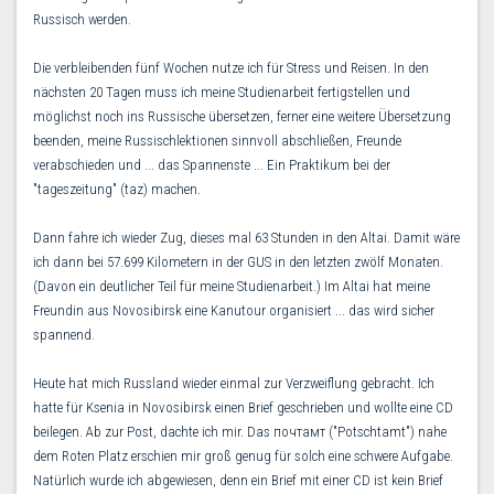
Russisch werden.
Die verbleibenden fünf Wochen nutze ich für Stress und Reisen. In den
nächsten 20 Tagen muss ich meine Studienarbeit fertigstellen und
möglichst noch ins Russische übersetzen, ferner eine weitere Übersetzung
beenden, meine Russischlektionen sinnvoll abschließen, Freunde
verabschieden und ... das Spannenste ... Ein Praktikum bei der
"tageszeitung" (taz) machen.
Dann fahre ich wieder Zug, dieses mal 63 Stunden in den Altai. Damit wäre
ich dann bei 57.699 Kilometern in der GUS in den letzten zwölf Monaten.
(Davon ein deutlicher Teil für meine Studienarbeit.) Im Altai hat meine
Freundin aus Novosibirsk eine Kanutour organisiert ... das wird sicher
spannend.
Heute hat mich Russland wieder einmal zur Verzweiflung gebracht. Ich
hatte für Ksenia in Novosibirsk einen Brief geschrieben und wollte eine CD
beilegen. Ab zur Post, dachte ich mir. Das почтамт ("Potschtamt") nahe
dem Roten Platz erschien mir groß genug für solch eine schwere Aufgabe.
Natürlich wurde ich abgewiesen, denn ein Brief mit einer CD ist kein Brief