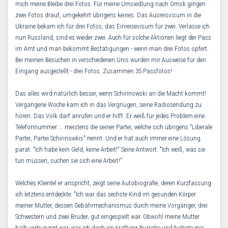
mich meine Bleibe drei Fotos. Für meine Umsiedlung nach Omsk gingen
zwei Fotos drauf, umgekehrt übrigens keines. Das Ausreisvisum in die
Ukraine bekam ich für drei Fotos, das Einreisevisum für zwei. Verlasse ich
nun Russland, sind es wieder zwei. Auch für solche Aktionen liegt der Pass
im Amt und man bekommt Bestätigungen - wenn man drei Fotos opfert.
Bei meinen Besuchen in verschiedenen Unis wurden mir Ausweise für den
Eingang ausgestellt - drei Fotos. Zusammen 35 Passfotos!
Das alles wird natürlich besser, wenn Schirinowski an die Macht kommt!
Vergangene Woche kam ich in das Vergnügen, seine Radiosendung zu
hören. Das Volk darf anrufen und er hilft. Er weiß für jedes Problem eine
Telefonnummer ... meistens die seiner Partei, welche sich übrigens "Liberale
Partei, Partei Schirinowkis" nennt. Und er hat auch immer eine Lösung
parat. "Ich habe kein Geld, keine Arbeit!" Seine Antwort: "Ich weiß, was sie
tun müssen, suchen sie sich eine Arbeit!"
Welches Klientel er anspricht, zeigt seine Autobiografie, deren Kurzfassung
ich letztens entdeckte: "Ich war das sechste Kind im gesunden Körper
meiner Mutter, dessen Gebährmechanismus durch meine Vorgänger, drei
Schwestern und zwei Brüder, gut eingespielt war. Obwohl meine Mutter
halb verhungert war, war ich doch ein kräftiger Bursche und bahnte mir