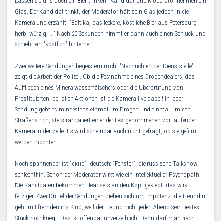
Lassen sie uns doch ein Bier trinken." Kandidat und Moderator nehmen ein
Glas. Der Kandidat trinkt, der Moderator hält sein Glas jedoch in die
Kamera und erzählt: "Baltika, das leckere, köstliche Bier aus Petersburg 
herb, würzig, ..." Nach 20 Sekunden nimmt er dann auch einen Schluck und
schiebt ein "köstlich" hinterher.
Zwei weitere Sendungen begeistern mich. "Nachrichten der Dienststelle"
zeigt die Arbeit der Polizei. Ob die Festnahme eines Drogendealers, das
Auffliegen eines Mineralwasserfälschers oder die Überprüfung von
Prostituierten  bei allen Aktionen ist die Kamera live dabei! In jeder
Sendung geht es mindestens einmal um Drogen und einmal um den
Straßenstrich, stets randaliert einer der Festgenommenen vor laufender
Kamera in der Zelle. Es wird scheinbar auch nicht gefragt, ob sie gefilmt
werden möchten.
Noch spannender ist "окно"  deutsch: "Fenster"  die russische Talkshow
schlechthin. Schon der Moderator wirkt wie ein intellektueller Psychopath.
Die Kandidaten bekommen Headsets an den Kopf geklebt  das wirkt
fetziger. Zwei Drittel der Sendungen drehen sich um Impotenz: die Freundin
geht mit fremden ins Kino, weil der Freund nicht jeden Abend sein bestes
Stück hochkriegt. Das ist offenbar unverzeihlich. Dann darf man nach