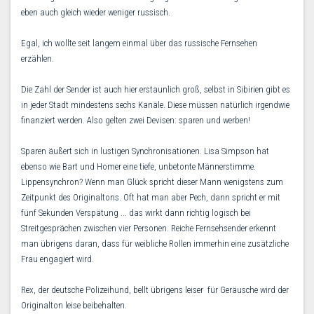
eben auch gleich wieder weniger russisch.
Egal, ich wollte seit langem einmal über das russische Fernsehen
erzählen.
Die Zahl der Sender ist auch hier erstaunlich groß, selbst in Sibirien gibt es
in jeder Stadt mindestens sechs Kanäle. Diese müssen natürlich irgendwie
finanziert werden. Also gelten zwei Devisen: sparen und werben!
Sparen äußert sich in lustigen Synchronisationen. Lisa Simpson hat
ebenso wie Bart und Homer eine tiefe, unbetonte Männerstimme.
Lippensynchron? Wenn man Glück spricht dieser Mann wenigstens zum
Zeitpunkt des Originaltons. Oft hat man aber Pech, dann spricht er mit
fünf Sekunden Verspätung ... das wirkt dann richtig logisch bei
Streitgesprächen zwischen vier Personen. Reiche Fernsehsender erkennt
man übrigens daran, dass für weibliche Rollen immerhin eine zusätzliche
Frau engagiert wird.
Rex, der deutsche Polizeihund, bellt übrigens leiser  für Geräusche wird der
Originalton leise beibehalten.