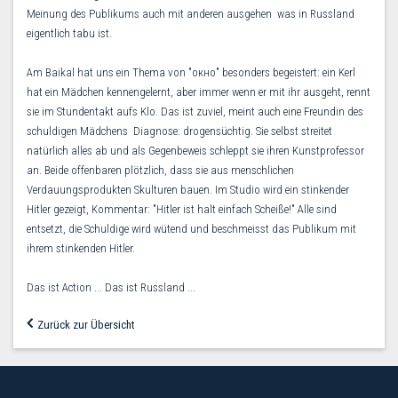
Meinung des Publikums auch mit anderen ausgehen  was in Russland
eigentlich tabu ist.
Am Baikal hat uns ein Thema von "окно" besonders begeistert: ein Kerl
hat ein Mädchen kennengelernt, aber immer wenn er mit ihr ausgeht, rennt
sie im Stundentakt aufs Klo. Das ist zuviel, meint auch eine Freundin des
schuldigen Mädchens  Diagnose: drogensüchtig. Sie selbst streitet
natürlich alles ab und als Gegenbeweis schleppt sie ihren Kunstprofessor
an. Beide offenbaren plötzlich, dass sie aus menschlichen
Verdauungsprodukten Skulturen bauen. Im Studio wird ein stinkender
Hitler gezeigt, Kommentar: "Hitler ist halt einfach Scheiße!" Alle sind
entsetzt, die Schuldige wird wütend und beschmeisst das Publikum mit
ihrem stinkenden Hitler.
Das ist Action ... Das ist Russland ...
Zurück zur Übersicht