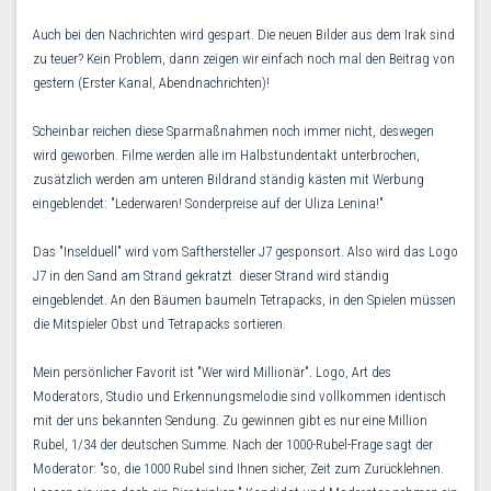
Auch bei den Nachrichten wird gespart. Die neuen Bilder aus dem Irak sind
zu teuer? Kein Problem, dann zeigen wir einfach noch mal den Beitrag von
gestern (Erster Kanal, Abendnachrichten)!
Scheinbar reichen diese Sparmaßnahmen noch immer nicht, deswegen
wird geworben. Filme werden alle im Halbstundentakt unterbrochen,
zusätzlich werden am unteren Bildrand ständig kästen mit Werbung
eingeblendet: "Lederwaren! Sonderpreise auf der Uliza Lenina!"
Das "Inselduell" wird vom Safthersteller J7 gesponsort. Also wird das Logo
J7 in den Sand am Strand gekratzt  dieser Strand wird ständig
eingeblendet. An den Bäumen baumeln Tetrapacks, in den Spielen müssen
die Mitspieler Obst und Tetrapacks sortieren.
Mein persönlicher Favorit ist "Wer wird Millionär". Logo, Art des
Moderators, Studio und Erkennungsmelodie sind vollkommen identisch
mit der uns bekannten Sendung. Zu gewinnen gibt es nur eine Million
Rubel, 1/34 der deutschen Summe. Nach der 1000-Rubel-Frage sagt der
Moderator: "so, die 1000 Rubel sind Ihnen sicher, Zeit zum Zurücklehnen.